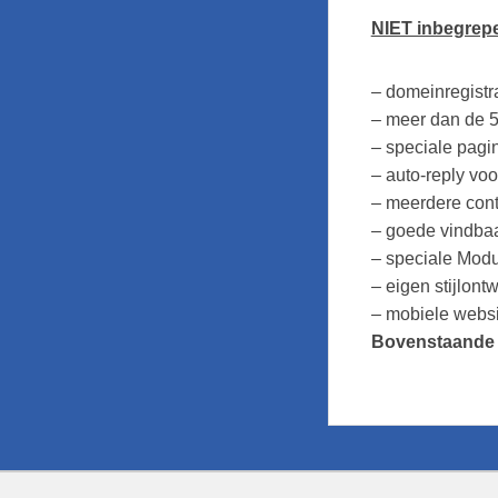
NIET inbegrep
– domeinregistra
– meer dan de 5
– speciale pagi
– auto-reply voo
– meerdere conta
– goede vindba
– speciale Modu
– eigen stijlont
– mobiele websi
Bovenstaande o