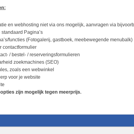
en:
tie en webhosting niet via ons mogelijk, aanvragen via bijvoorb
 standaard Pagina’s
na’s/functies (Fotogalerij, gastboek, meebewegende menubalk)
r contactformulier
ct- / bestel- / reserveringsformulieren
arheid zoekmachines (SEO)
les, zoals een webwinkel
werp voor je website
te
pties zijn mogelijk tegen meerprijs.