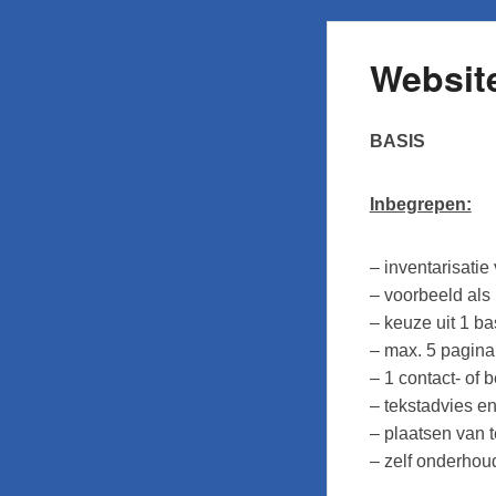
Websit
BASIS
Inbegrepen:
– inventarisati
– voorbeeld als
– keuze uit 1 bas
– max. 5 pagina
– 1 contact- of 
– tekstadvies en
– plaatsen van t
– zelf onderhou