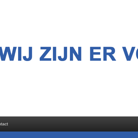
 Support
tact