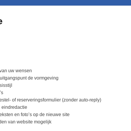
e
e van uw wensen
 uitgangspunt de vormgeving
isstijl
’s
bestel- of reserveringsformulier (zonder auto-reply)
 eindredactie
eksten en foto’s op de nieuwe site
den van website mogelijk